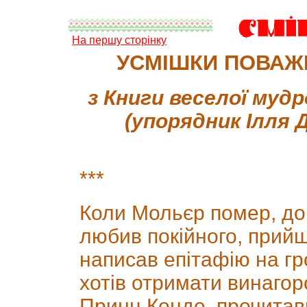
На першу сторінку
УСМІШКИ ПОВАЖ
з Книги веселої мудро
(упорядник Ілля 
***
Коли Мольєр помер, до
любив покійного, прий
написав епітафію на гр
хотів отримати винагор
Принц Конде, прочитавш