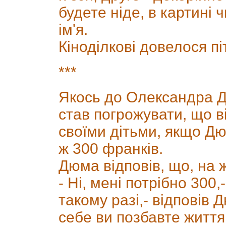
будете ніде, в картині 
ім'я.
Кіноділкові довелося піт
***
Якось до Олександра Д
став погрожувати, що ві
своїми дітьми, якщо Д
ж 300 франків.
Дюма відповів, що, на 
- Ні, мені потрібно 300,
такому разі,- відповів 
себе ви позбавте життя