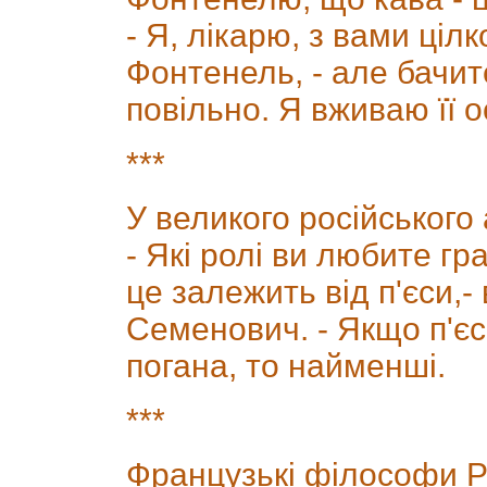
- Я, лікарю, з вами цілк
Фонтенель, - але бачит
повільно. Я вживаю її о
***
У великого російського
- Які ролі ви любите гр
це залежить від п'єси,-
Семенович. - Якщо п'єса
погана, то найменші.
***
Французькі філософи Ру