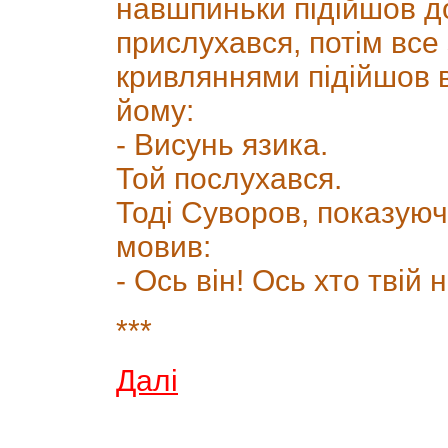
навшпиньки підійшов до
прислухався, потім все
кривляннями підійшов 
йому:
- Висунь язика.
Той послухався.
Тоді Суворов, показуюч
мовив:
- Ось він! Ось хто твій
***
Далі