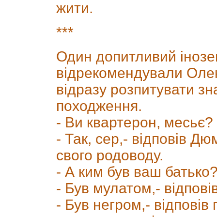
жити.
***
Один допитливий інозе
відрекомендували Оле
відразу розпитувати зн
походження.
- Ви квартерон, месьє?
- Так, сер,- відповів Д
свого родоводу.
- А ким був ваш батько
- Був мулатом,- відпові
- Був негром,- відпові