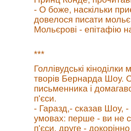
- О боже, наскільки пр
довелося писати мольєр
Мольєрові - епітафію н
***
Голлівудські кіноділки
творів Бернарда Шоу. О
письменника і домагавс
п'єси.
- Гаразд,- сказав Шоу, -
умовах: перше - ви не 
п'єси, друге - докорінно 