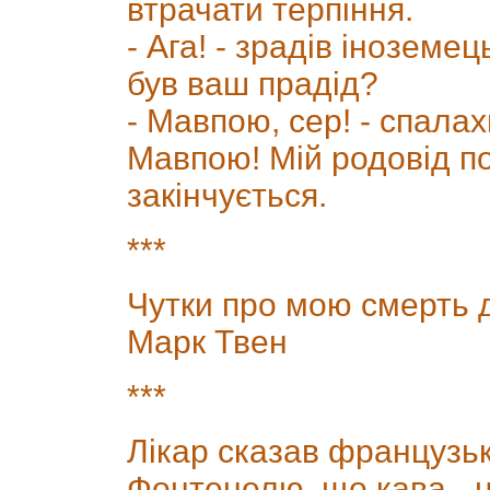
втрачати терпіння.
- Ага! - зрадів іноземец
був ваш прадід?
- Мавпою, сер! - спалах
Мавпою! Мій родовід п
закінчується.
***
Чутки про мою смерть 
Марк Твен
***
Лікар сказав французь
Фонтенелю, що кава - ц