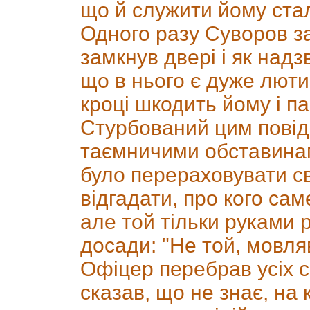
що й служити йому ста
Одного разу Суворов за
замкнув двері і як над
що в нього є дуже люти
кроці шкодить йому і па
Стурбований цим повід
таємничими обставинами
було перераховувати св
відгадати, про кого с
але той тільки руками 
досади: "Не той, мовляв
Офіцер перебрав усіх св
сказав, що не знає, на