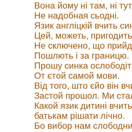
Вона йому ні там, ні тут
Не надобная сьодні.
Язик англіцкій вчить с
Цей, можеть, пригодить
Не сключено, що прийд
Пошлють і за границю.
Прошу синка ослободіт
От єтой самой мови.
Від того, што єйо він в
Застой прошол. Ми стал
Какой язик дитині вчит
батькам рішати лічно.
Бо вибор нам слободни