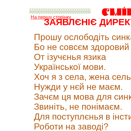
На першу сторінку
ЗАЯВЛЄНІЄ ДИРЕ
Прошу ослободіть синк
Бо не совсєм здоровий
От ізучєнья язика
Української мови.
Хоч я з села, жена сель
Нужди у нєй не маєм.
Зачєм ця мова для синк
Звиніть, не понімаєм.
Для поступлєнья в інст
Роботи на заводі?