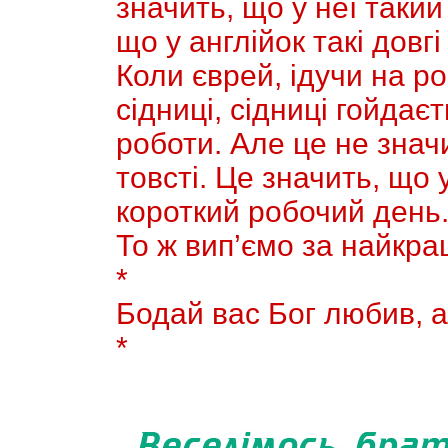
значить, що у неї такий
що у англiйок такі довгі
Коли єврей, ідучи на ро
сiдницi, сідниці гойдає
роботи. Але це не значи
товсті. Це значить, що 
короткий робочий день
То ж вип’ємо за найкращ
*
Бодай вас Бог любив, а
*