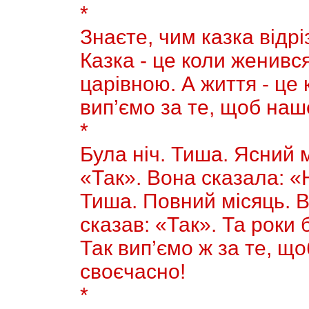
*
Знаєте, чим казка вiдрi
Казка - це коли женивс
царiвною. А життя - це
вип’ємо за те, щоб наш
*
Була нiч. Тиша. Ясний мi
«Так». Вона сказала: «Н
Тиша. Повний місяць. В
сказав: «Так». Та роки б
Так вип’ємо ж за те, що
своєчасно!
*