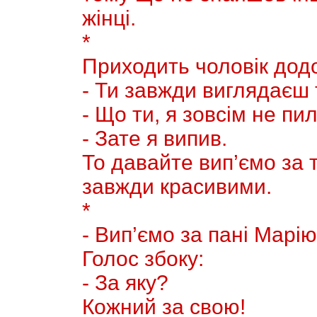
жiнці.
*
Приходить чоловік додо
- Ти завжди виглядаєш 
- Що ти, я зовсiм не пил
- Зате я випив.
То давайте вип’ємо за 
завжди красивими.
*
- Вип’ємо за панi Марiю
Голос збоку:
- За яку?
Кожний за свою!