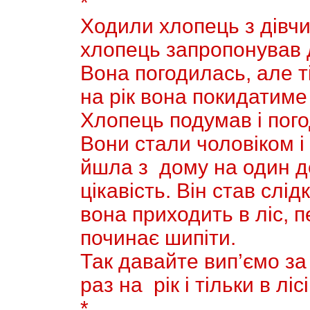
*
Ходили хлопець з дівч
хлопець запропонував д
Вона погодилась, але т
на рiк вона покидатиме
Хлопець подумав і пого
Вони стали чоловіком і 
йшла з дому на один д
цiкавiсть. Вiн став слід
вона приходить в лiс, 
починає шипіти.
Так давайте вип’ємо за
раз на рік і тiльки в лісі
*