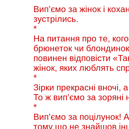
Вип’ємо за жінок і коха
зустрілись.
*
На питання про те, кого
брюнеток чи блондинок
повинен відповісти «Та
жiнок, яких люблять сп
*
Зірки прекрасні вночі, а
То ж вип’ємо за зоряні н
*
Вип’ємо за поцiлунок! 
тому що не знайшов ін