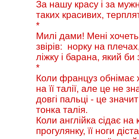
За нашу красу і за мужн
таких красивих, терпля
*
Милi дами! Менi хочет
звірів: норку на плечах
ліжку і барана, який би
*
Коли француз обнiмає ж
на її талії, але це не з
довгі пальцi - це значи
тонка талія.
Коли англiйка сiдає на 
прогулянку, її ноги дiс