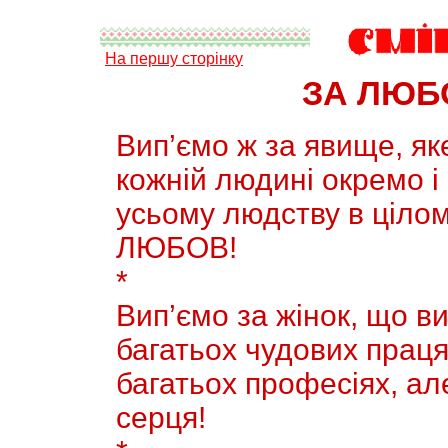
На першу сторінку
ЗА ЛЮБ
Вип’ємо ж за явище, як
кожнiй людинi окремо і
усьому людству в цілом
ЛЮБОВ!
*
Вип’ємо за жiнок, що ви
багатьох чудових працях
багатьох професiях, але
серця!