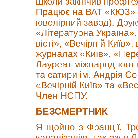
школи закінчив профтех
Працює на ВАТ «КЮЗ» 
ювелірний завод). Друк
«Літературна Україна»,
вісті», «Вечірній Київ»
журналах «Київ», «Пер
Лауреат міжнародного 
та сатири ім. Андрія Со
«Вечірній Київ» та «Весе
Член НСПУ.
БЕЗСМЕРТНИК
Я щойно з Франції. Тр
каналізацію, так аж у