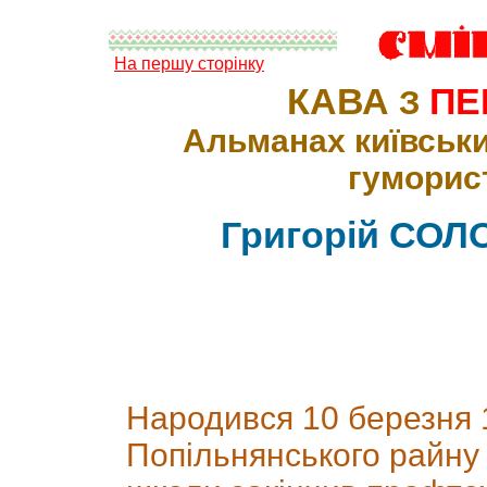
На першу сторінку
КАВА
ПЕ
З
Альманах київськи
гуморис
Григорій СО
Hародився 10 березня 1
Попільнянського райну