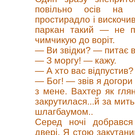
повільно осів на 
простирадло і вискочив
паркан такий — не 
чимчикую до воріт.
— Ви звідки? — питає в
— З моргу! — кажу.
— А хто вас відпустив?
— Бог! — звів я догори
з мене. Вахтер як гля
закрутилася...й за мить
шлагбаумом..
Серед ночі добрався
двері. Я стою закутани