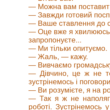
— Можна вам поставити
— Завжди готовий поспі
— Ваше ставлення до с
— Оце вже я хвилююсь
запропонуєте...
— Ми тільки опитуємо.
— Жаль, — кажу.
— Вивчаємо громадську
— Дівчино, це ж не 
зустрінемось і поговор
— Ви розумієте, я на ро
— Так я ж не наполяг
роботі. Зустрінемось 