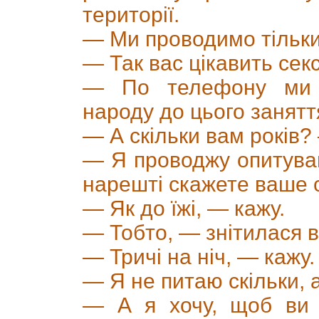
території.
— Ми проводимо тільк
— Так вас цікавить се
— По телефону ми д
народу до цього занятт
— А скільки вам років?
— Я проводжу опитува
нарешті скажете ваше 
— Як до їжі, — кажу.
— Тобто, — знітилася в
— Тричі на ніч, — кажу.
— Я не питаю скільки, а
— А я хочу, щоб ви 