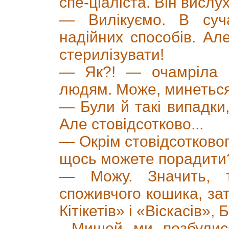
спе-ціаліста. Він вислух
— Вилікуємо. В суча
надійних способів. Ал
стерилізувати!
— Як?! — очамріла Г
людям. Може, минеться
— Були й такі випадки
Але стовідсотково...
— Окрім стовідсотково
щось можете порадити
— Можу. Значить, та
споживчого кошика, за
Кітікетів» і «Віскасів», 
...Мишей ми позбулис