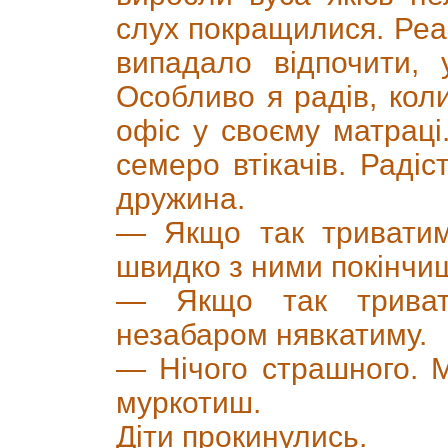
слух покращилися. Реа
випадало відпочити, 
Особливо я радів, кол
офіс у своєму матраці
семеро втікачів. Радіст
дружина.
— Якщо так триватим
швидко з ними покінчи
— Якщо так трива
незабаром нявкатиму.
— Нічого страшного. М
муркотиш.
Діти прокинулись.