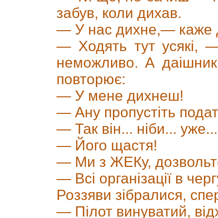
забув, коли дихав.
— У нас дихне,— каже 
— Ходять тут усякі, —
неможливо. А даішник 
повторює:
— У мене дихнеш!
— Ану пропустіть подат
— Так він... ніби... уже...
— Його щастя!
— Ми з ЖЕКу, дозвольт
— Всі організації в чер
Роззяви зібралися, спе
— Пілот винуватий, відх