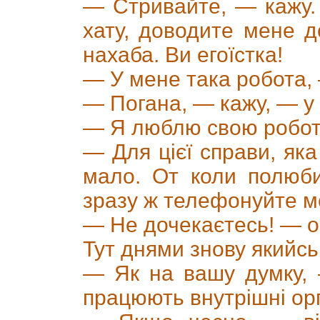
— Стривайте, — кажу.
хату, доводите мене до
нахаба. Ви егоїстка!
— У мене така робота,
— Погана, — кажу, — у 
— Я люблю свою робот
— Для цієї справи, як
мало. От коли полюб
зразу ж телефонуйте ме
— Не дочекаєтесь! — ос
Тут днями знову якийс
— Як на вашу думку, 
працюють внутрішні ор