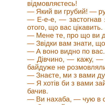
відмовляєтесь!
— Який ви грубий! — р
— Е-е-е, — застогнав 
отого, що вас цікавить.
— Мене те, про що ви д
— Звідки вам знати, щ
— А воно видно по вас.
— Дівчино, — кажу, — 
байдуже не розмовляли
— Знаєте, ми з вами д
— Я хотів би з вами зай
бачив.
— Ви нахаба, — чую в с