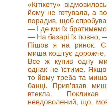
«Кітікету» відмовилос
йому не готувала, а во
порадив, щоб спробува
— І де ми їх братимем
— На базарі їх повно, 
Пішов я на ринок. Є
миша коштує дорожче, я
Все ж купив одну ми
однак не їстиме. Якщо
то йому треба та миша
банці. Прив’язав ми
втекла. Покликав
невдоволений, що, мов