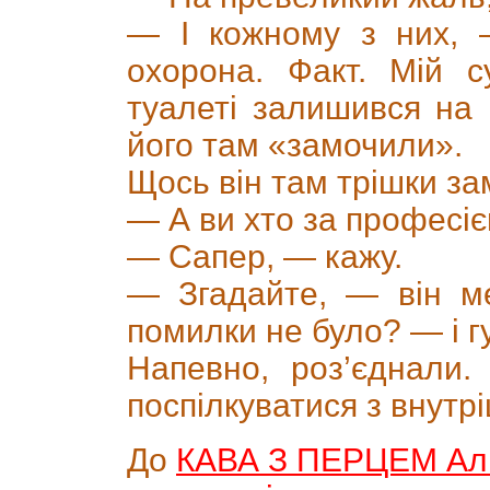
— І кожному з них, 
охорона. Факт. Мій с
туалеті залишився на 
його там «замочили».
Щось він там трішки зам
— А ви хто за професі
— Сапер, — кажу.
— Згадайте, — він м
помилки не було? — і г
Напевно, роз’єднали.
поспілкуватися з внутрі
До
КАВА З ПЕРЦЕМ Альм