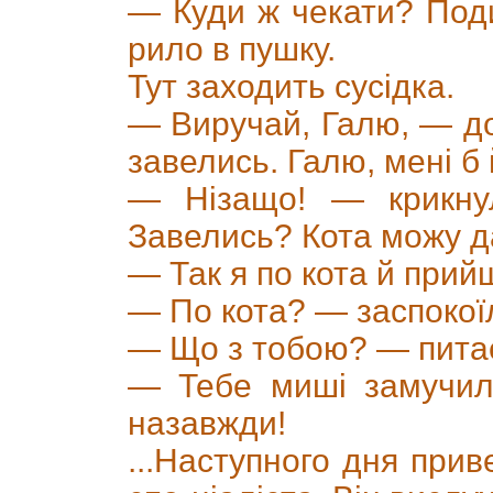
— Куди ж чекати? Поди
рило в пушку.
Тут заходить сусідка.
— Виручай, Галю, — до
завелись. Галю, мені б 
— Нізащо! — крикну
Завелись? Кота можу д
— Так я по кота й прий
— По кота? — заспокої
— Що з тобою? — питає
— Тебе миші замучили
назавжди!
...Наступного дня прив