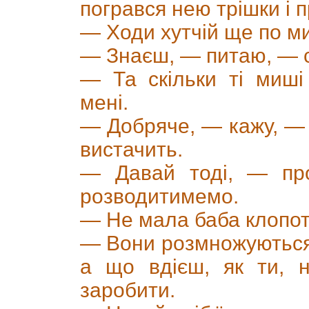
погрався нею трішки і п
— Ходи хутчій ще по м
— Знаєш, — питаю, — с
— Та скільки ті миш
мені.
— Добряче, — кажу, — 
вистачить.
— Давай тоді, — про
розводитимемо.
— Не мала баба клопот
— Вони розмножуються
а що вдієш, як ти, 
заробити.