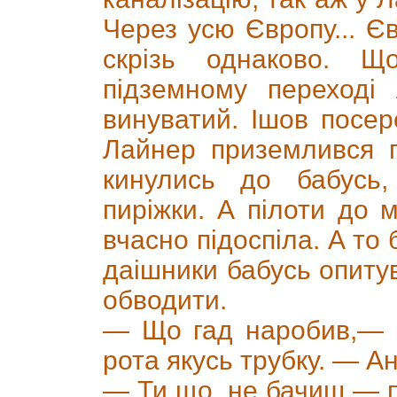
Через усю Європу... Єв
скрізь однаково. 
підземному переході
винуватий. Ішов посер
Лайнер приземлився 
кинулись до бабусь
пиріжки. А пілоти до м
вчасно підоспіла. А то 
даішники бабусь опиту
обводити.
— Що гад наробив,— к
рота якусь трубку. — А
— Ти що, не бачиш — п