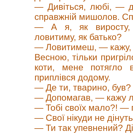
— Дивіться, любі, — 
справжній мишолов. Сп
— А я, як виросту
ловитиму, як батько?
— Ловитимеш, — кажу,
Весною, тільки пригріл
коти, мене потягло 
приплівся додому.
— Де ти, тварино, був
— Допомагав, — кажу л
— Тобі своїх мало?! — 
— Свої нікуди не дінуть
— Ти так упевнений? Д