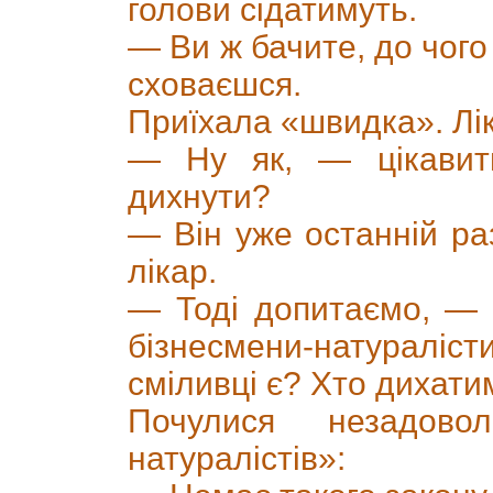
голови сідатимуть.
— Ви ж бачите, до чого 
сховаєшся.
Приїхала «швидка». Лі
— Ну як, — цікавит
дихнути?
— Він уже останній ра
лікар.
— Тоді допитаємо, — к
бізнесмени-натуралі
сміливці є? Хто дихат
Почулися незадовол
натуралістів»: