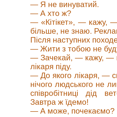
— Я не винуватий.
— А хто ж?
— «Кітікет», — кажу, —
більше, не знаю. Рекл
Після наступних поход
— Жити з тобою не буд
— Зачекай, — кажу, — 
лікаря піду.
— До якого лікаря, — с
нічого людського не л
співробітниці дід ве
Завтра ж їдемо!
— А може, почекаємо?