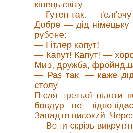
кінець світу.
— Гутен так, — ґелґочут
Добре — дід німецьку 
рубоне:
— Гітлер капут!
— Капут! Капут! — хор
Мир, дружба, фройндш
— Раз так, — каже ді
столу.
Після третьої пілоти 
бовдур не відповіда
Занадто високий. Через
— Вони скрізь викрутя