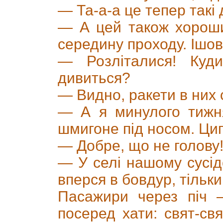
— Та-а-а це тепер такі
— А цей також хороши
середину проходу. Ішов
— Розліталися! Куд
дивиться?
— Видно, ракети в них 
— А я минулого тижн
шмигоне під носом. Циг
— Добре, що не голову
— У селі нашому сусід
вперся в бовдур, тільки
Пасажири через піч —
посеред хати: свят-св