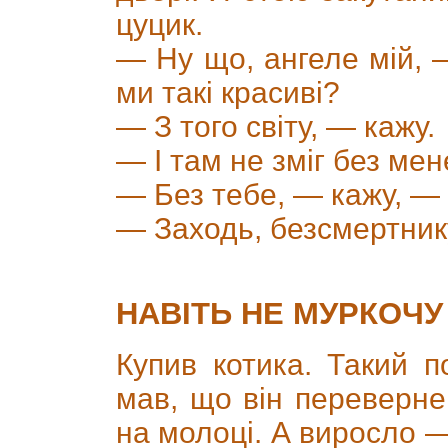
цуцик.
— Ну що, ангеле мій, 
ми такі красиві?
— З того світу, — кажу.
— І там не зміг без ме
— Без тебе, — кажу, — 
— Заходь, безсмертнику
НАВІТЬ НЕ МУРКОЧУ
Купив котика. Такий п
мав, що він переверне
на молоці. А виросло — 