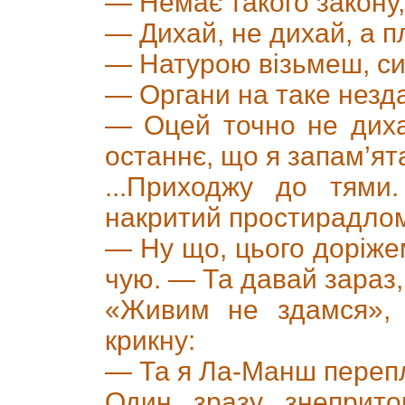
— Немає такого закону,
— Дихай, не дихай, а п
— Натурою візьмеш, с
— Органи на таке незда
— Оцей точно не дих
останнє, що я запам’ята
...Приходжу до тями
накритий простирадло
— Ну що, цього доріж
чую. — Та давай зараз,
«Живим не здамся»,
крикну:
— Та я Ла-Манш переп
Один зразу знеприто