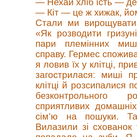
— Нехай хліб їсть — д
— Кіт — це ж хижак, йо
Стали ми вирощувати
«Як розводити гризун
пари племінних ми
справу. Гермес спожива
я ловив їх у клітці, пр
загострилася: миші п
клітці й розсипалися п
безконтрольного 
сприятливих домашніх
сім’ю на пошуки. Та
Вилазили зі схованок 