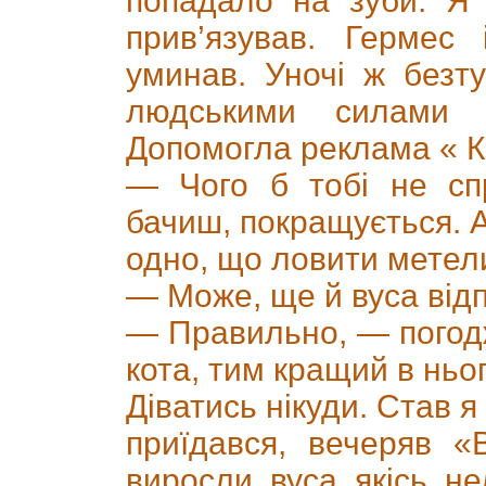
попадало на зуби. Я 
прив’язував. Гермес
уминав. Уночі ж безт
людськими силами 
Допомогла реклама « К
— Чого б тобі не спр
бачиш, покращується. А
одно, що ловити метели
— Може, ще й вуса від
— Правильно, — погодж
кота, тим кращий в ньо
Діватись нікуди. Став я
приїдався, вечеряв «
виросли вуса якісь нел