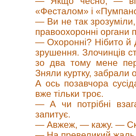
— Якщо чесно, — від
«Фесталом» і «Пумпано
— Ви не так зрозуміли,
правоохоронні органи 
— Охоронні? Нібито й 
зрушення. Злочинців ст
зо два тому мене пер
Зняли куртку, забрали о
А ось позавчора сусід
вже тільки троє.
— А чи потрібні вза
запитує.
— Авжеж, — кажу. — Ск
— На превеликий жаль,