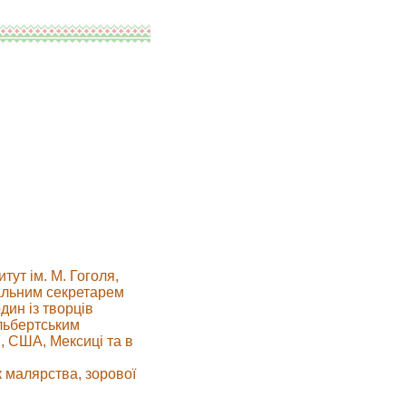
тут ім. М. Гоголя,
дальним секретарем
дин із творців
Альбертським
і, США, Мексиці та в
к малярства, зорової