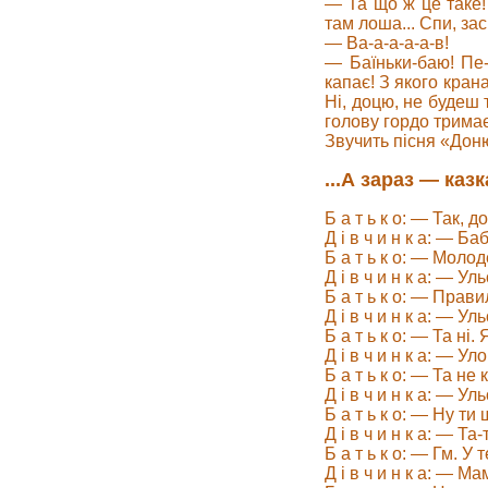
— Та що ж це таке! 
там лоша... Спи, за
— Ва-а-а-а-а-в!
— Баїньки-баю! Пе-р
капає! З якого кран
Ні, доцю, не будеш 
голову гордо трима
Звучить пісня «Доню
...А зараз — казк
Б а т ь к о: — Так, 
Д і в ч и н к а: — Ба
Б а т ь к о: — Молоде
Д і в ч и н к а: — Ул
Б а т ь к о: — Прави
Д і в ч и н к а: — Ул
Б а т ь к о: — Та ні. 
Д і в ч и н к а: — Ул
Б а т ь к о: — Та не
Д і в ч и н к а: — Ул
Б а т ь к о: — Ну ти
Д і в ч и н к а: — Та-
Б а т ь к о: — Гм. У
Д і в ч и н к а: — Ма