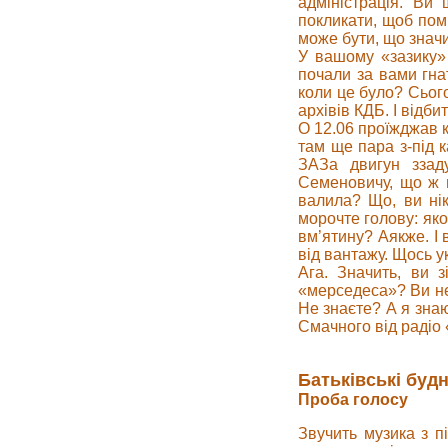
адміністрація. Ви
покликати, щоб пом
може бути, що знач
У вашому «зазику»
почали за вами гна
коли це було? Сьог
архівів КДБ. І відб
О 12.06 проїжджав к
там ще пара з-під 
ЗАЗа двигун ззад
Семеновичу, що ж ц
валила? Що, ви ні
морочте голову: яко
вм’ятину? Аякже. І 
від вантажу. Щось у
Ага. Значить, ви з
«мерседеса»? Ви не 
Не знаєте? А я знаю
Смачного від радіо 
Батьківські будн
Проба голосу
Звучить музика з п