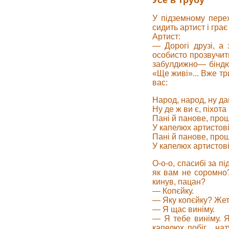
Усе в трубу
У підземному перех
сидить артист і грає н
Артист:
— Дорогі друзі, а
особисто прозвучит
забулдижно— біндюж
«Ще живі»... Вже тр
вас:
Народ, народ, ну дай
Ну де ж ви є, піхота
Пані й панове, прош
У капелюх артистові
Пані й панове, прош
У капелюх артистові
О-о-о, спасибі за п
як вам не соромно
кинув, пацан?
— Копєйку.
— Яку копєйку? Жето
— Я щас виніму.
— Я тебе виніму. Я
капелюх побіг... н