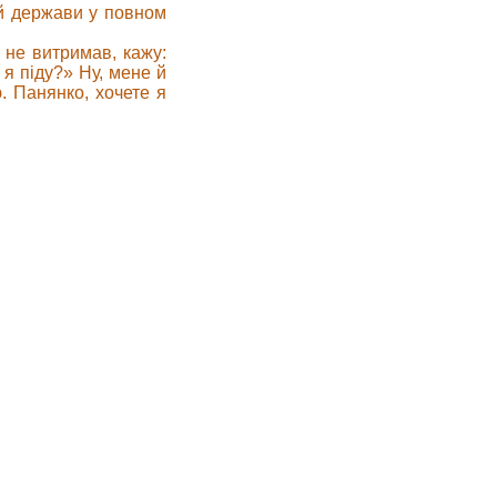
єй держави у повном
 не витримав, кажу:
 я піду?» Ну, мене й
. Панянко, хочете я