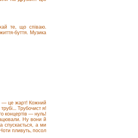
хай те, що співаю.
життя-буття. Музика
лі — це жарт! Кожний
трубі... Трубочист я!
 то концертів — нуль!
рацювали. Ну вони й
ка спускається, а ми
Ноти пливуть, посол