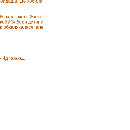
 гойдаша. Де кобила,
.
Нюхає лікті). Жінко,
ькой? Забери дитину.
як обкалякалася, але
-ід та-а-а...