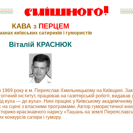
КАВА
ПЕРЦЕМ
З
анах київських сатириків і гумористів
Віталій КРАСНЮК
 1969 року в м. Переяслав-Хмельницькому на Київщині. За
гічний інститут, працював на газетярській роботі, видавав 
ід вуха — до вуха». Нині працює у Київському академічному 
є на сцені з власними програмами. Автор гумористичної кни
історико-краєзнавчого нарису «Ташань на землі Переяславськ
 конкурсів сатири і гумору.