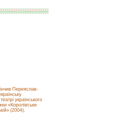
кінчив Переяслав-
українську
театрі українського
жки «Королівське
ій» (2004).