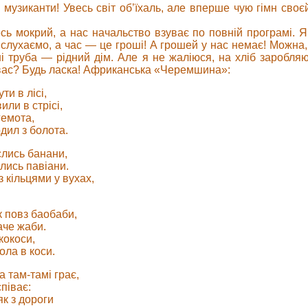
і музиканти! Увесь світ об’їхаль, але вперше чую гімн сво
сь мокрий, а нас начальство взуває по повній програмі. Я
слухаємо, а час — це гроші! А грошей у нас немає! Можна,
і труба — рідний дім. Але я не жаліюся, на хліб заробляю
вас? Будь ласка! Африканська «Черемшина»:
ти в лісі,
или в стрісі,
гемота,
дил з болота.
лись банани,
лись павіани.
з кільцями у вухах,
 повз баобаби,
аче жаби.
кокоси,
ола в коси.
а там-тамі грає,
співає:
як з дороги