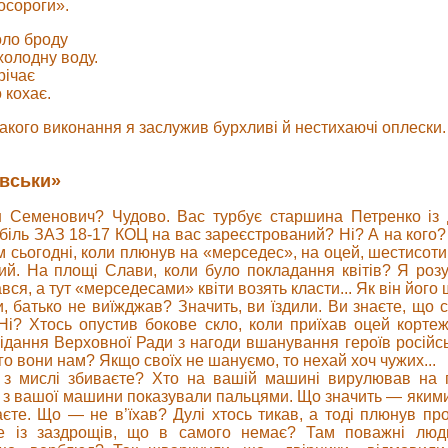
носороги».
коло броду
 холодну воду.
річає
 кохає.
акого виконання я заслужив бурхливі й нестихаючі оплески. 
івськи»
Семенович? Чудово. Вас турбує старшина Петренко із 
біль ЗАЗ 18-17 КОЦ на вас зареєстрований? Ні? А на кого? 
ом сьогодні, коли плюнув на «мерседес», на оцей, шестисот
й. На площі Слави, коли було покладання квітів? Я розу
ався, а тут «мерседесами» квіти возять класти... Як він його
 батько не виїжджав? Значить, ви їздили. Ви знаєте, що с
 Хтось опустив бокове скло, коли приїхав оцей кортеж.
сідання Верховної Ради з нагоди вшанування героїв російсь
о вони нам? Якщо своїх не шануємо, то нехай хоч чужих...
з мислі збиваєте? Хто на вашій машині вирулював на 
, з вашої машини показували пальцями. Що значить — якими?
аєте. Що — не в’їхав? Дулі хтось тикав, а тоді плюнув пр
 із заздрощів, що в самого немає? Там поважні люди