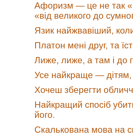
Афоризм — це не так «в
«від великого до сумно
Язик найжвавіший, кол
Платон мені друг, та їс
Лиже, лиже, а там і до
Усе найкраще — дітям, 
Хочеш зберегти обличч
Найкращий спосіб убит
його.
Скалькована мова на с