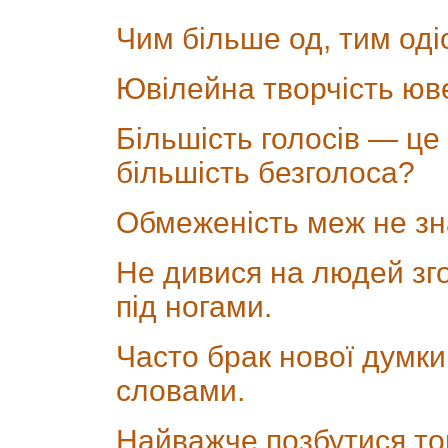
Чим більше од, тим оді
Ювілейна творчість юве
Більшість голосів — це 
більшість безголоса?
Обмеженість меж не зн
Не дивися на людей зго
під ногами.
Часто брак нової думк
словами.
Найважче позбутися тог