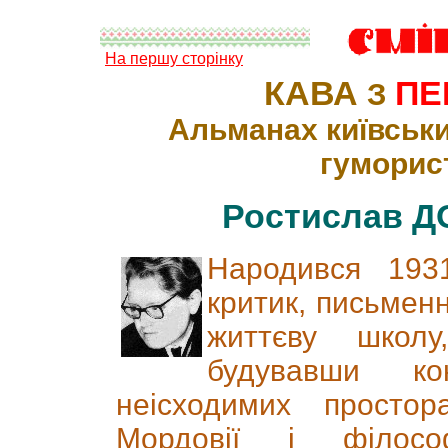
На першу сторінку
КАВА
ПЕ
З
Альманах київськи
гуморис
Ростислав 
Народився 193
критик, письмен
життєву школ
будувавши ко
неісходимих просто
Мордовії і філос