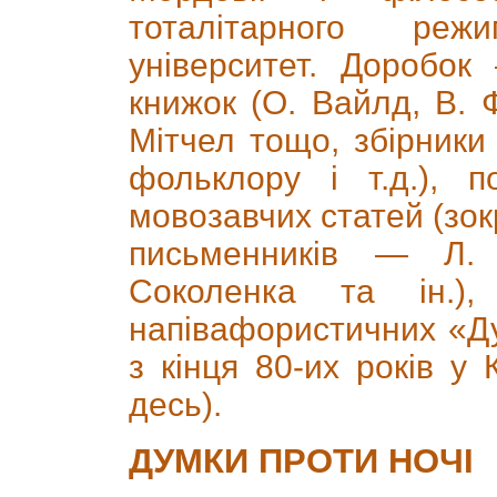
тоталітарного реж
університет. Доробок
книжок (О. Вайлд, В. 
Мітчел тощо, збірники 
фольклору і т.д.), 
мовозавчих статей (зок
письменників — Л. 
Соколенка та ін.)
напівафористичних «Ду
з кінця 80-их років у 
десь).
ДУМКИ ПРОТИ НОЧІ