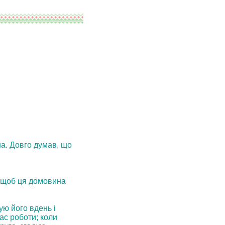
iна. Довго думав, що
, щоб ця домовина
ую його вдень і
час роботи; коли