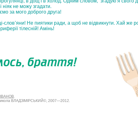
прогулянці, в дощ і в холод. Одним словом, згадую я свого др
 і ніяк не можу згадати.
’ємо за мого доброго друга!
цi-слов’яни! Не пиятики ради, а щоб не вiдвикнути. Хай же р
риферiї тiлеснiй! Амiнь!
 ІВАНОВ
.
 Микола ВЛАДЗІМІРСЬКИЙ©, 2007—2012.