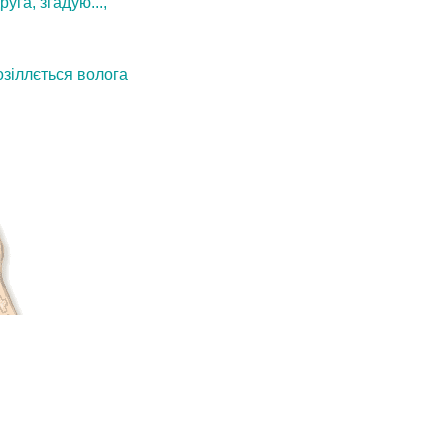
уга, згадую...,
озіллється волога