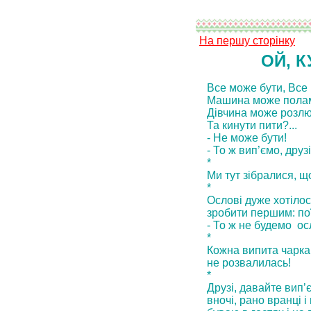
На першу сторінку
ОЙ, К
Все може бути, Все
Машина може полам
Дівчина може розлю
Та кинути пити?...
- Не може бути!
- То ж вип’ємо, друзi
*
Ми тут зібралися, що
*
Ословi дуже хотiлося
зробити першим: пої
- То ж не будемо ос
*
Кожна випита чарка 
не розвалилась!
*
Друзі, давайте вип’
вночi, рано вранцi і