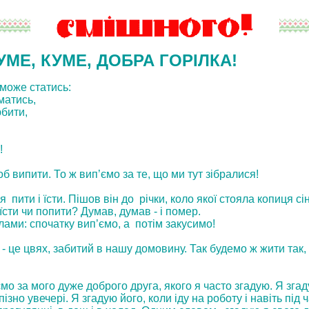
УМЕ, КУМЕ, ДОБРА ГОРІЛКА!
 може статись:
атись,
бити,
!
б випити. То ж вип’ємо за те, що ми тут зібралися!
 пити i їсти. Пiшов вiн до річки, коло якої стояла копиця с
сти чи попити? Думав, думав - і помер.
лами: спочатку вип’ємо, а потім закусимо!
- це цвях, забитий в нашу домовину. Так будемо ж жити так
ємо за мого дуже доброго друга, якого я часто згадую. Я згад
 пізно увечерi. Я згадую його, коли іду на роботу і навiть пiд 