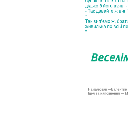
буваю в гостях і на 
дiдько б його взяв, -
- Так давайте ж вип
*
Так вип’ємо ж, брат
живильна по всiй пе
*
Намалював —
Валентин
Ідея та наповнення —