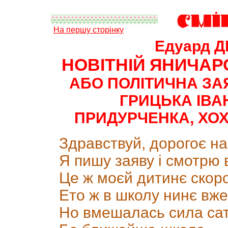
На першу сторінку
Едуард Д
НОВІТНІЙ ЯНИЧА
АБО ПОЛІТИЧНА ЗА
ГРИЦЬКА ІВ
ПРИДУРЧЕНКА, ХО
Здравствуй, дорогоє н
Я пишу заяву і смотрю 
Це ж моєй дитинє скоро
Ето ж в школу нинє вже
Но вмешалась сила сат