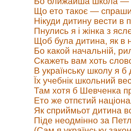
Бо ближайша школа — 
Що ето такоє — спраши
Нікуди дитину вести в 
Пнулись я і жінка з ясл
Щоб була дитина, як в 
Бо какой начальній, ри
Скажеть вам хоть слово
В українську школу я б д
Їх учебнік школьний ве
Там хотя б Шевченка п
Ето же отпєтий націона
Як сприймьот дитина в
Піде неодмінно за Пет
(Сам я українську закон