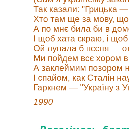
Так казали: "Грицька —
Хто там ще за мову, що
А по мнє била би в дом
І щоб хата скраю, і що
Ой лунала б пєсня — от
Ми пойдем всє хором в
А заклеймим позором н
І спайом, как Сталін на
Гаркнем — "Україну з Ук
1990