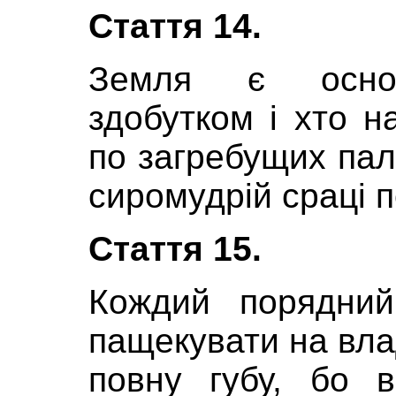
Стаття 14.
Земля є основ
здобутком і хто н
по загребущих паль
сиромудрій сраці п
Стаття 15.
Кождий порядний
пащекувати на влад
повну губу, бо 