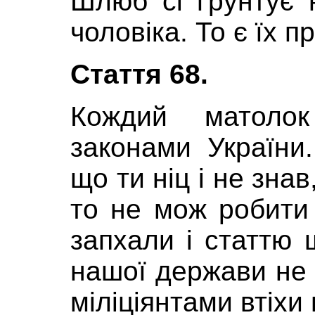
Шлюб сі ґрунтує н
чоловіка. То є їх п
Стаття 68.
Кождий матоло
законами України
що ти ніц і не зна
то не мож робити
запхали і статтю 
нашої держави не 
міліціянтами втіхи