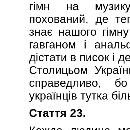
гімн на музик
похований, де те
знає нашого гімну
гавганом і анал
дістати в писок і де
Столицьом Україн
справедливо, б
українців тутка бі
Стаття 23.