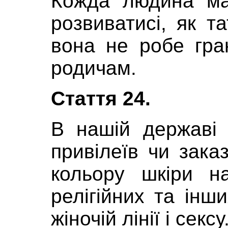
Кожда людина ма
розвиватисі, як т
вона не робе гра
родичам.
Стаття 24.
В нашій державі
привілеїв чи зака
кольору шкіри на
релігійних та інш
жіночій лінії і сексу