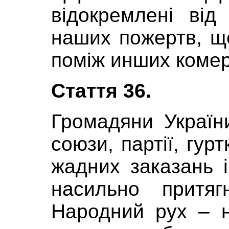
відокремлені від
наших пожертв, що
поміж инших комер
Стаття 36.
Громадяни Україн
союзи, партії, гурт
жадних заказань і
насильно притя
Народний рух – н