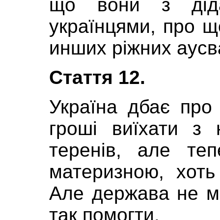
що вони з діда
українцями, про щ
инших ріжних аусва
Стаття 12.
Україна дбає про 
гроші виїхати з 
теренів, але те
материзною, хоть
Але держава не м
так помогти.