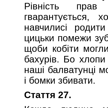
Рівність прав
гварантується, 
навчилисі родити
цицьки помежи зуб
щоби кобіти могли
бахурів. Бо хлопи
наші балватунці мо
і бомки збивати.
Стаття 27.