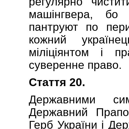
регулярно чистит
машінгвера, бо
пантруют по пер
кожний україн
міліціянтом і п
суверенне право.
Стаття 20.
Державними си
Державний Прапо
Герб України і Де