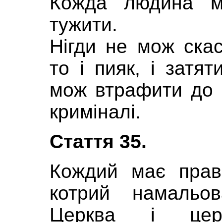
Кожда людина м
тужити.
Нігди не мож скас
то і пияк, і затя
мож втрафити до 
криміналі.
Стаття 35.
Кождий має право
котрий намальов
Церква і цер