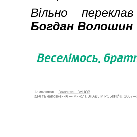
Вільно переклав
Богдан Волошин
Намалював —
Валентин ІВАНОВ
.
Ідея та наповнення — Микола ВЛАДЗІМІРСЬКИЙ©, 2007—