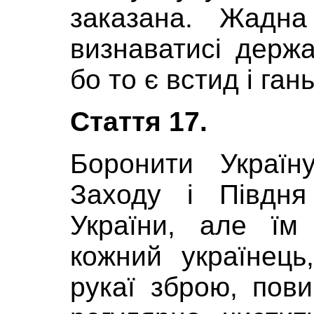
заказана. Жадна
визнаватисі держа
бо то є встид і ган
Стаття 17.
Боронити Україн
Заходу і Півдн
України, але їм
кожний українец
рукаї зброю, пови