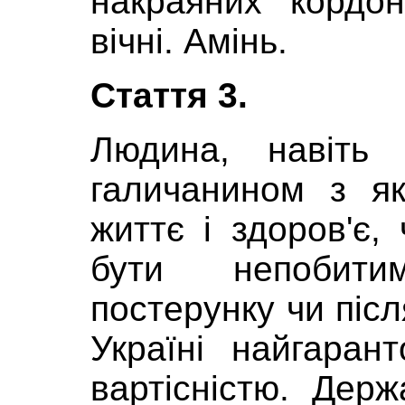
накраяних кордо
вічні. Амінь.
Стаття 3.
Людина, навіт
галичанином з як
життє і здоров'є, 
бути непобити
постерунку чи піс
Україні найгаран
вартісністю. Дер