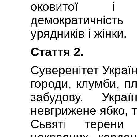
оковитої і р
демократичніст
урядників і жінки.
Стаття 2.
Суверенітет Україн
городи, клумби, пл
забудову. Укр
невгрижене ябко, 
Сьвяті терени