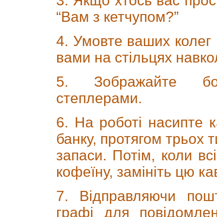
3. Якщо хтось вас прос
“Вам з кетчупом?”
4. Умовте ваших колег 
вами на стільцях навко
5. Зображайте бо
степлерами.
6. На роботі насипте к
банку, протягом трьох 
запаси. Потім, коли всі
кофеїну, замініть цю ка
7. Відправляючи пош
графі для повідомлен