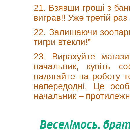
21. Взявши гроші з банк
виграв!! Уже третій раз
22. Залишаючи зоопарк, 
тигри втекли!”
23. Вирахуйте магаз
начальник, купіть с
надягайте на роботу т
напередодні. Це осо
начальник – протилежно