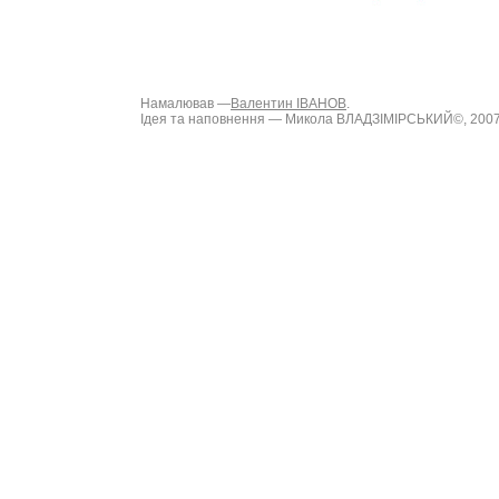
Намалював —
Валентин ІВАНОВ
.
Ідея та наповнення — Микола ВЛАДЗІМІРСЬКИЙ©, 200