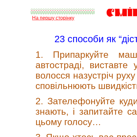
На першу сторінку
23 способи як “діс
1. Припаркуйте ма
автостраді, виставте
волосся назустріч руху
сповільнюють швидкіст
2. Зателефонуйте куд
знають, і запитайте с
цьому голосу…